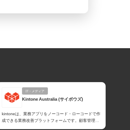
IT・メディア
Kintone Australia (サイボウズ)
kintoneは、業務アプリをノーコード・ローコードで作
CARE
成できる業務改善プラットフォームです。顧客管理、
に、日
申請管理、案件管理などに柔軟に対応で...
口で伴走