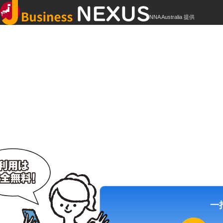
NNA Australia 提供
オーストラリア
駐在員
現地で絶大
一