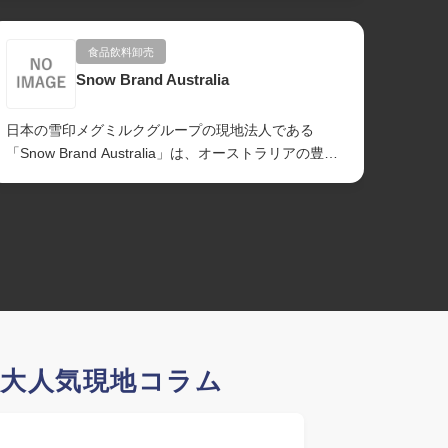
食品飲料卸売
Snow Brand Australia
日本の雪印メグミルクグループの現地法人である
玩具、
「Snow Brand Australia」は、オーストラリアの豊か
キャラ
な自然と良質な生乳を活かした...
ダイナ
の大人気現地コラム