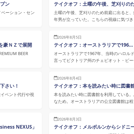
プン
テイクオフ：土曜の午後、芝刈りの
ノベーション・セン
土曜の午後、芝刈りのため前庭に出ると、
年男が立っていた。こちらの視線に気づき
2026年8月5日
を豪ＮＺで展開
テイクオフ：オーストラリアで196…
MIUM BEER
オーストラリアで1967年、当時のハロ
言ってビクトリア州のチェビオット・ビー
2026年8月4日
下さい！
テイクオフ：本を読みたい時に図書
種イベント代行や視
本を読みたい時に図書館を利用している。
なため。オーストラリアの公立図書館は程
2026年8月3日
ess NEXUS」
テイクオフ：メルボルンからシドニ