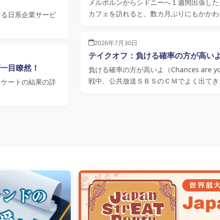
メルボルンからシドニーへ１週間出張した
カフェを訪れると、数カ月ぶりにもかかわ
ける日系企業サービ
2026年7月30日
テイクオフ：負ける確率の方が高い
一目瞭然！
負ける確率の方が高いよ（Chances are y
戦中、公共放送ＳＢＳのＣＭでよく出てき
ンケートの結果の詳