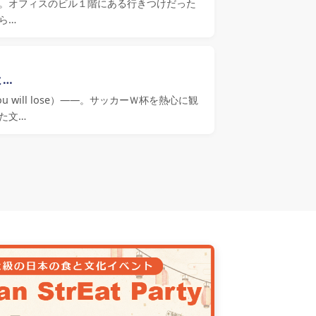
。オフィスのビル１階にある行きつけだった
ら…
よ…
ou will lose）――。サッカーＷ杯を熱心に観
た文…