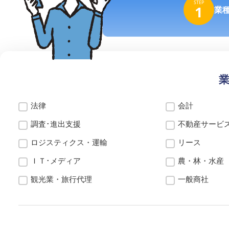
STEP
1
業
法律
会計
調査･進出支援
不動産サービ
ロジスティクス・運輸
リース
ＩＴ･メディア
農・林・水産
観光業・旅行代理
一般商社